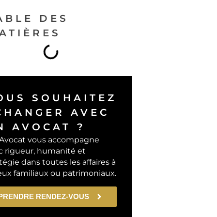
ABLE DES
ATIÈRES
OUS SOUHAITEZ
CHANGER AVEC
N AVOCAT ?
Avocat vous accompagne
c rigueur, humanité et
tégie dans toutes les affaires à
eux familiaux ou patrimoniaux.
PRENDRE RENDEZ-VOUS