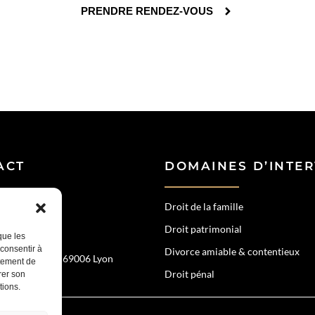
PRENDRE RENDEZ-VOUS
ACT
DOMAINES D’INTE
Droit de la famille
Droit patrimonial
77 54
que les
 consentir à
Divorce amiable & contentieux
échal de Saxe, 69006 Lyon
rtement de
Droit pénal
rer son
tions.