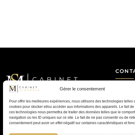
CONT
Mail
Gérer le consentement
MS Avocat - Marina STEFANIA
Avocat au Barreau de Lyon
04 28 29 
Pour offrir les meilleures expériences, nous utilisons des technologies telles 
MS AVOCAT – Cabinet STEFANIA
cookies pour stocker et/ou accéder aux informations des appareils. Le fait de
Avocat à Lyon – Droit de la famille, du
35 Av. Mar
ces technologies nous permettra de traiter des données telles que le compo
patrimoine et pénal
navigation ou les ID uniques sur ce site. Le fait de ne pas consentir ou de reti
consentement peut avoir un effet négatif sur certaines caractéristiques et fonc