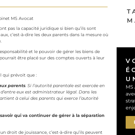
T
abinet MS Avocat
M
ont pas la capacité juridique si bien qu’ils sont
aux, c’est-à-dire les deux parents dans la mesure où
e.
sponsabilité et le pouvoir de gérer les biens de
pourrait être placé sur des comptes ouverts à leur
V
É
il qui prévoit que :
U
 aux parents
. Si l’autorité parentale est exercée en
MS 
’entre eux est administrateur légal. Dans les
ave
artient à celui des parents qui exerce l’autorité
stra
enj
avoir qui va continuer de gérer à la séparation
’un droit de jouissance, c’est-à-dire qu’ils peuvent