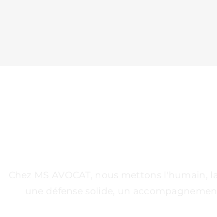
UN CABINET À VOS
Chez MS AVOCAT, nous mettons l'humain, la st
une défense solide, un accompagnement pe