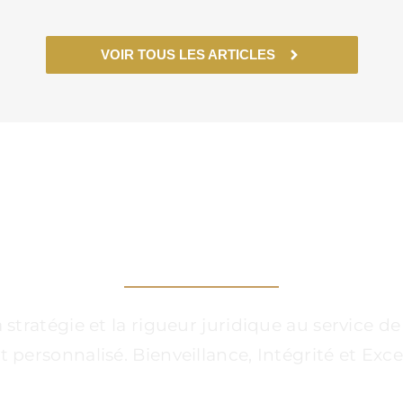
VOIR TOUS LES ARTICLES
 CÔTÉS, DANS CHAQ
ratégie et la rigueur juridique au service de 
rsonnalisé. Bienveillance, Intégrité et Excel