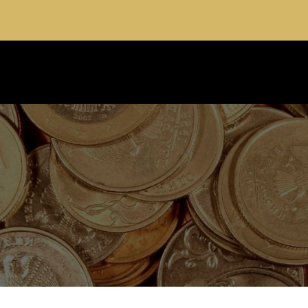
t du patrimoine à Lyon
04 28 29 77
Envoyer un Mail
NES D’INTERVENTION
LE CABINET
ACTUA