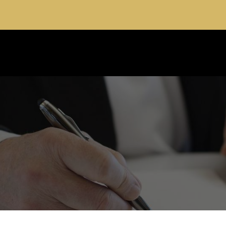
t du patrimoine à Lyon
04 28 29 77
Envoyer un Mail
NES D’INTERVENTION
LE CABINET
ACTUA