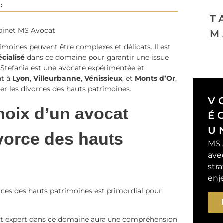
:
T
abinet MS Avocat
M
imoines peuvent être complexes et délicats. Il est
cialisé
dans ce domaine pour garantir une issue
a Stefania est une avocate expérimentée et
nt à
Lyon
,
Villeurbanne
,
Vénissieux
, et
Monts d’Or
,
r les divorces des hauts patrimoines.
V
hoix d’un avocat
É
U
ivorce des hauts
MS 
ave
stra
enj
orces des hauts patrimoines est primordial pour
at expert dans ce domaine aura une compréhension