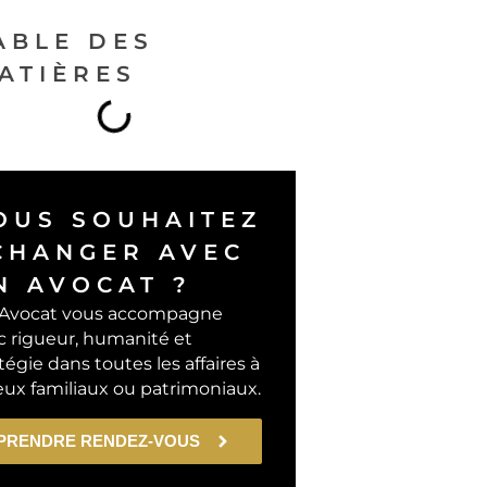
ABLE DES
ATIÈRES
OUS SOUHAITEZ
CHANGER AVEC
N AVOCAT ?
Avocat vous accompagne
c rigueur, humanité et
tégie dans toutes les affaires à
eux familiaux ou patrimoniaux.
PRENDRE RENDEZ-VOUS