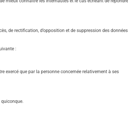
e mieux connaître les internautes et le cas échéant de répondre
ès, de rectification, d’opposition et de suppression des données
uivante :
être exercé que par la personne concernée relativement à ses
à quiconque.