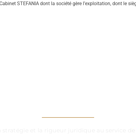
abinet STEFANIA dont la société gère l’exploitation, dont le sièg
 CÔTÉS, DANS CHAQ
ratégie et la rigueur juridique au service de 