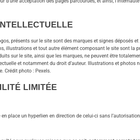
ur d’une acceptation des pages parcourues, et ainsi, l’internau
 INTELLECTUELLE
, présents sur le site sont des marques et signes déposés et /ou
ins, illustrations et tout autre élément composant le site sont 
duits sur le site, ainsi que les marques, ne peuvent être totaleme
tellectuelle et notamment du droit d’auteur. Illustrations et phot
e. Crédit photo : Pexels.
LITÉ LIMITÉE
re en place un hyperlien en direction de celui-ci sans l’autoris