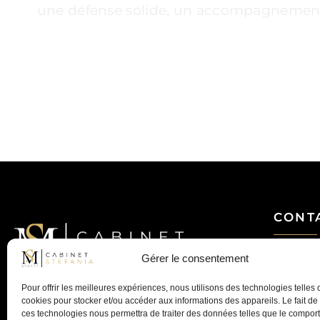
une défense solide, un accompagnement pe
CONT
Mail
Gérer le consentement
MS Avocat - Marina STEFANIA
Avocat au Barreau de Lyon
04 28 29 
Pour offrir les meilleures expériences, nous utilisons des technologies telles 
MS AVOCAT – Cabinet STEFANIA
cookies pour stocker et/ou accéder aux informations des appareils. Le fait de
Avocat à Lyon – Droit de la famille, du
35 Av. Mar
ces technologies nous permettra de traiter des données telles que le compo