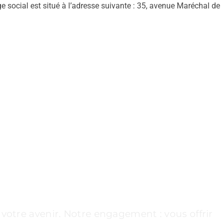
e social est situé à l’adresse suivante : 35, avenue Maréchal de
UE ÉTAPE DÉCISIVE
votre avenir. Notre engagement : vous offrir