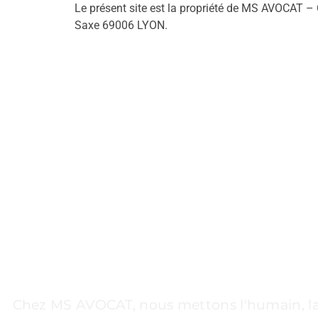
Le présent site est la propriété de MS AVOCAT – C
Saxe 69006 LYON.
UN CABINET À VOS
Chez MS AVOCAT, nous mettons l'humain, la st