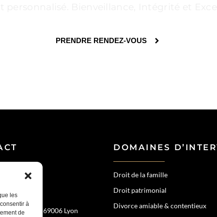
rsonnalisé. Bienveillance, Intégrité et Excel
PRENDRE RENDEZ-VOUS
ACT
DOMAINES D’INTE
Droit de la famille
Droit patrimonial
77 54
que les
 consentir à
Divorce amiable & contentieux
échal de Saxe, 69006 Lyon
rtement de