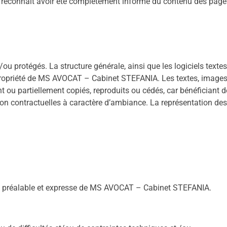
te reconnaît avoir été complètement informé du contenu des page
 protégés. La structure générale, ainsi que les logiciels textes
la propriété de MS AVOCAT – Cabinet STEFANIA. Les textes, images
nt ou partiellement copiés, reproduits ou cédés, car bénéficiant d
os non contractuelles à caractère d’ambiance. La représentation des
ation préalable et expresse de MS AVOCAT – Cabinet STEFANIA.