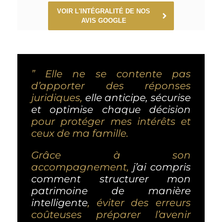
VOIR L'INTÉGRALITÉ DE NOS
AVIS GOOGLE
” Elle ne se contente pas
d’apporter des réponses
juridiques,
elle anticipe, sécurise
et optimise chaque décision
pour protéger mes intérêts et
ceux de ma famille.
Grâce à son
accompagnement,
j’ai compris
comment structurer mon
patrimoine de manière
intelligente
, éviter des erreurs
coûteuses préparer l’avenir