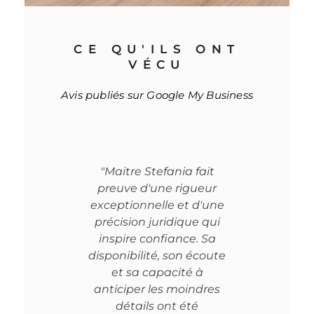
CE QU'ILS ONT
VÉCU
Avis publiés sur Google My Business
"Maitre Stefania fait
"Maître
preuve d'une rigueur
suivi pen
exceptionnelle et d'une
toujours 
précision juridique qui
à l'écou
inspire confiance. Sa
chance de 
disponibilité, son écoute
qu'avoca
et sa capacité à
qu'elle
anticiper les moindres
gagnée m
détails ont été
rebon