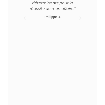
déterminants pour la
Marina St
réussite de mon affaire."
avocate 
et 
Philippe B.