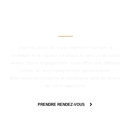
UN CABINET À VOS
CÔTÉS, DANS CHAQUE
ÉTAPE DÉCISIVE
Chez MS AVOCAT, nous mettons l'humain, la
stratégie et la rigueur juridique au service de votre
avenir. Notre engagement : vous offrir une défense
solide, un accompagnement personnalisé.
Bienveillance, Intégrité et Excellence sont les piliers
de notre approche.
PRENDRE RENDEZ-VOUS