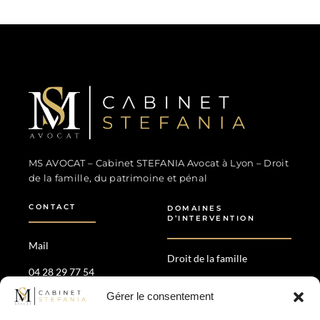
MS Avocat - Marina STEFANIA
Avocat au Barreau de Lyon
MS AVOCAT – Cabinet STEFANIA Avocat à Lyon – Droit
de la famille, du patrimoine et pénal
CONTACT
DOMAINES
D’INTERVENTION
Mail
Droit de la famille
04 28 29 77 54
Droit patrimonial
Gérer le consentement
35 Av. Maréchal de Saxe,
Divorce amiable &
69006 Lyon
contentieux