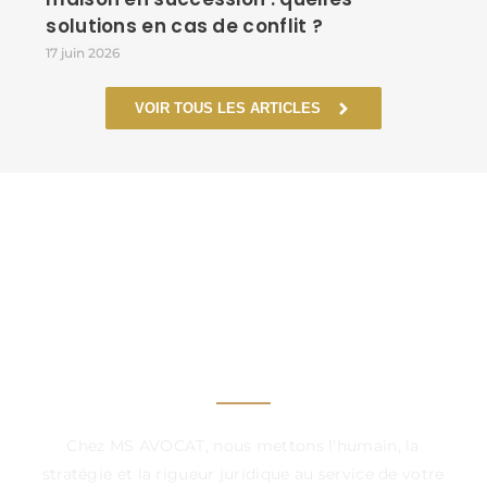
solutions en cas de conflit ?
17 juin 2026
VOIR TOUS LES ARTICLES
UN CABINET À VOS
CÔTÉS, DANS CHAQUE
ÉTAPE DÉCISIVE
Chez MS AVOCAT, nous mettons l'humain, la
stratégie et la rigueur juridique au service de votre