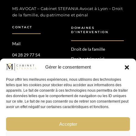
MS Avocat - Marina STEFANIA
Avocat au Barreau de Lyon
MS AVOCAT – Cabinet STEFANIA Avocat à Lyon – Droit
de la famille, du patrimoine et pénal
CONTACT
DOMAINES
D’INTERVENTION
Mail
Droit de la famille
04 28 29 77 54
Droit patrimonial
35 Av. Maréchal de Saxe,
Gérer le consentement
Divorce amiable &
69006 Lyon
contentieux
Pour offrir les meilleures expériences, nous utilisons des technologies
Droit pénal
telles que les cookies pour stocker et/ou accéder aux informations des
appareils. Le fait de consentir à ces technologies nous permettra de traiter
des données telles que le comportement de navigation ou les ID uniques
SUIVEZ-NOUS
sur ce site. Le fait de ne pas consentir ou de retirer son consentement peut
avoir un effet négatif sur certaines caractéristiques et fonctions.
Accepter