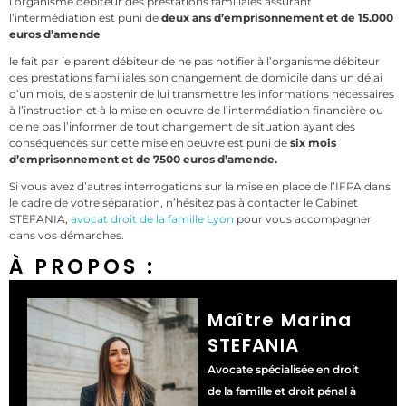
l’organisme débiteur des prestations familiales assurant
l’intermédiation est puni de
deux ans d’emprisonnement et de 15.000
euros d’amende
le fait par le parent débiteur de ne pas notifier à l’organisme débiteur
des prestations familiales son changement de domicile dans un délai
d’un mois, de s’abstenir de lui transmettre les informations nécessaires
à l’instruction et à la mise en oeuvre de l’intermédiation financière ou
de ne pas l’informer de tout changement de situation ayant des
conséquences sur cette mise en oeuvre est puni de
six mois
d’emprisonnement et de 7500 euros d’amende.
Si vous avez d’autres interrogations sur la mise en place de l’IFPA dans
le cadre de votre séparation, n’hésitez pas à contacter le Cabinet
STEFANIA,
avocat droit de la famille Lyon
pour vous accompagner
dans vos démarches.
À PROPOS :
Maître Marina
STEFANIA
Avocate spécialisée en droit
de la famille et droit pénal à