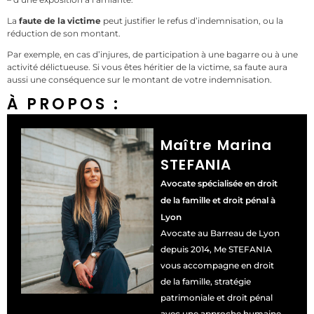
La
faute de la victime
peut justifier le refus d’indemnisation, ou la
réduction de son montant.
Par exemple, en cas d’injures, de participation à une bagarre ou à une
activité délictueuse. Si vous êtes héritier de la victime, sa faute aura
aussi une conséquence sur le montant de votre indemnisation.
À PROPOS :
Maître Marina
STEFANIA
Avocate spécialisée en droit
de la famille et droit pénal à
Lyon
Avocate au Barreau de Lyon
depuis 2014, Me STEFANIA
vous accompagne en droit
de la famille, stratégie
patrimoniale et droit pénal
avec une approche humaine,