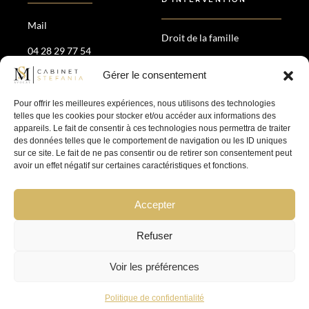
Mail
Droit de la famille
04 28 29 77 54
Droit patrimonial
Gérer le consentement
35 Av. Maréchal de Saxe,
Divorce amiable &
69006 Lyon
contentieux
Pour offrir les meilleures expériences, nous utilisons des technologies
Droit pénal
telles que les cookies pour stocker et/ou accéder aux informations des
appareils. Le fait de consentir à ces technologies nous permettra de traiter
des données telles que le comportement de navigation ou les ID uniques
SUIVEZ-NOUS
sur ce site. Le fait de ne pas consentir ou de retirer son consentement peut
avoir un effet négatif sur certaines caractéristiques et fonctions.
Accepter
Refuser
Mentions légales
–
Politique de confidentialité
Voir les préférences
Politique de confidentialité