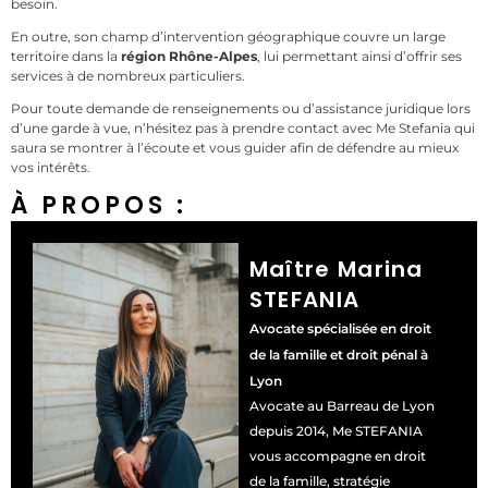
besoin.
En outre, son champ d’intervention géographique couvre un large
territoire dans la
région Rhône-Alpes
, lui permettant ainsi d’offrir ses
services à de nombreux particuliers.
Pour toute demande de renseignements ou d’assistance juridique lors
d’une garde à vue, n’hésitez pas à prendre contact avec Me Stefania qui
saura se montrer à l’écoute et vous guider afin de défendre au mieux
vos intérêts.
À PROPOS :
Maître Marina
STEFANIA
Avocate spécialisée en droit
de la famille et droit pénal à
Lyon
Avocate au Barreau de Lyon
depuis 2014, Me STEFANIA
vous accompagne en droit
de la famille, stratégie