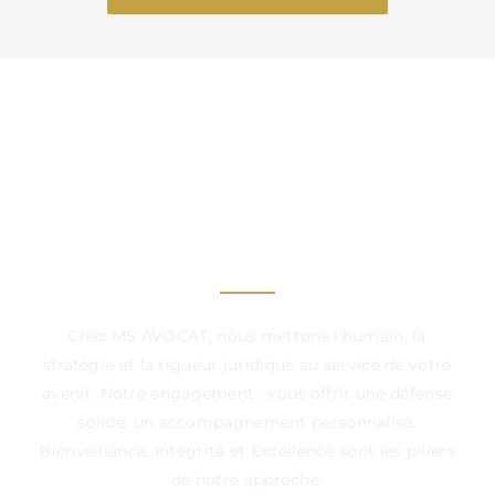
UN CABINET À VOS
CÔTÉS, DANS CHAQUE
ÉTAPE DÉCISIVE
Chez MS AVOCAT, nous mettons l'humain, la
stratégie et la rigueur juridique au service de votre
avenir. Notre engagement : vous offrir une défense
solide, un accompagnement personnalisé.
Bienveillance, Intégrité et Excellence sont les piliers
de notre approche.