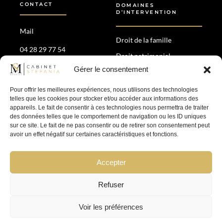
CONTACT
DOMAINES
D’INTERVENTION
Mail
Droit de la famille
04 28 29 77 54
Droit patrimonial
35 Av. Maréchal de Saxe,
Gérer le consentement
Divorce amiable &
69006 Lyon
contentieux
Pour offrir les meilleures expériences, nous utilisons des technologies
Droit pénal
telles que les cookies pour stocker et/ou accéder aux informations des
appareils. Le fait de consentir à ces technologies nous permettra de traiter
des données telles que le comportement de navigation ou les ID uniques
SUIVEZ-NOUS
sur ce site. Le fait de ne pas consentir ou de retirer son consentement peut
avoir un effet négatif sur certaines caractéristiques et fonctions.
Accepter
Refuser
Mentions légales
–
Politique de confidentialité
Voir les préférences