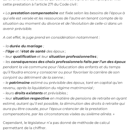
cette prestation à l’article 271 du Code civil :
« La
prestation compensatoire
est fixée selon les besoins de l’époux à
qui elle est versée et les ressources de l’autre en tenant compte de la
situation au moment du divorce et de l’évolution de celle-ci dans un
avenir prévisible.
A cet effet, le juge prend en considération notamment :
– la
durée du mariage
;
–
l’âge
et l’
état de santé
des époux ;
– leur
qualification
et leur
situation professionnelles
;
– les
conséquences des choix professionnels faits par l’un des époux
pendant la vie commune pour l’éducation des enfants et du temps
qu’il faudra encore y consacrer ou pour favoriser la carrière de son
conjoint au détriment de la sienne ;
– le
patrimoine
estimé ou prévisible des époux, tant en capital qu’en
revenu, après la liquidation du régime matrimonial ;
– leurs
droits existants
et prévisibles ;
– leur
situation respective
en matière de pensions de retraite en ayant
estimé, autant qu’il est possible, la diminution des droits à retraite qui
aura pu être causée, pour l’époux créancier de la prestation
compensatoire, par les circonstances visées au sixième alinéa. »
Cependant, le législateur n’a pas donné de méthode de calcul
permettant de la chiffrer.