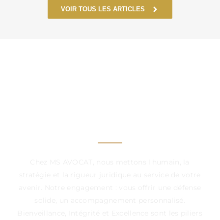
VOIR TOUS LES ARTICLES
UN CABINET À VOS
CÔTÉS, DANS CHAQUE
ÉTAPE DÉCISIVE
Chez MS AVOCAT, nous mettons l'humain, la
stratégie et la rigueur juridique au service de votre
avenir. Notre engagement : vous offrir une défense
solide, un accompagnement personnalisé.
Bienveillance, Intégrité et Excellence sont les piliers