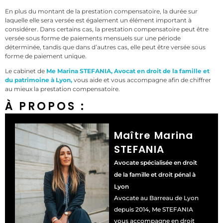
En plus du montant de la prestation compensatoire, la durée sur
laquelle elle sera versée est également un élément important à
considérer. Dans certains cas, la prestation compensatoire peut être
versée sous forme de paiements mensuels sur une période
déterminée, tandis que dans d’autres cas, elle peut être versée sous
forme de paiement unique.
Le cabinet de
Me Marina STEFANIA, Avocat en droit de la famille et
du patrimoine à Lyon,
vous aide et vous accompagne afin de chiffrer
au mieux la prestation compensatoire.
À PROPOS :
Maître Marina
STEFANIA
Avocate spécialisée en droit
de la famille et droit pénal à
Lyon
Avocate au Barreau de Lyon
depuis 2014, Me STEFANIA
vous accompagne en droit