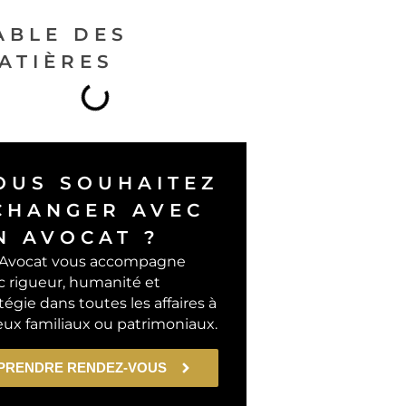
ABLE DES
ATIÈRES
OUS SOUHAITEZ
CHANGER AVEC
N AVOCAT ?
Avocat vous accompagne
c rigueur, humanité et
tégie dans toutes les affaires à
eux familiaux ou patrimoniaux.
PRENDRE RENDEZ-VOUS