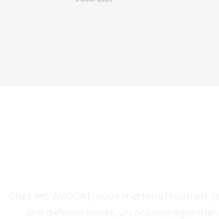
UN CABINET À VOS
Chez MS AVOCAT, nous mettons l'humain, la st
une défense solide, un accompagnement pe