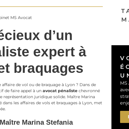
T
abinet MS Avocat
M
écieux d’un
liste expert à
V
 et braquages
É
U
MS 
 affaire de vol ou de braquage à Lyon ? Dans de
ave
tif de faire appel à un
avocat pénaliste
chevronné
stra
e représentation juridique solide. Maître Marina
 dans les affaires de vols et braquages à Lyon, met
enj
lée.
Maître Marina Stefania