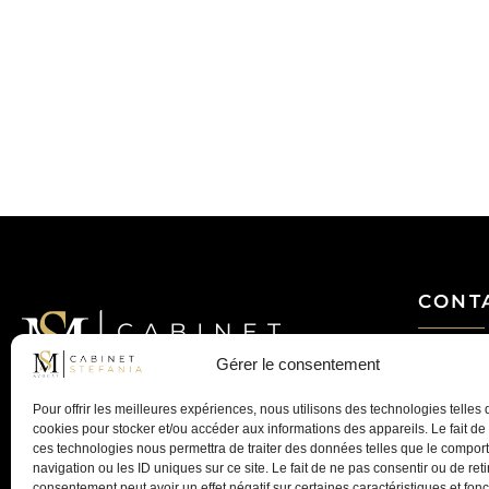
CONT
Mail
Gérer le consentement
MS Avocat - Marina STEFANIA
Avocat au Barreau de Lyon
04 28 29 
Pour offrir les meilleures expériences, nous utilisons des technologies telles 
MS AVOCAT – Cabinet STEFANIA
cookies pour stocker et/ou accéder aux informations des appareils. Le fait de
Avocat à Lyon – Droit de la famille, du
35 Av. Mar
ces technologies nous permettra de traiter des données telles que le compo
patrimoine et pénal
navigation ou les ID uniques sur ce site. Le fait de ne pas consentir ou de reti
consentement peut avoir un effet négatif sur certaines caractéristiques et fonc