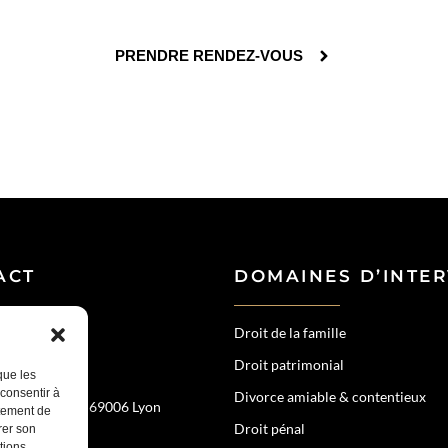
PRENDRE RENDEZ-VOUS
ACT
DOMAINES D’INTE
Droit de la famille
Droit patrimonial
77 54
que les
 consentir à
Divorce amiable & contentieux
échal de Saxe, 69006 Lyon
rtement de
Droit pénal
rer son
tions.