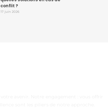
conflit ?
17 juin 2026
UE ÉTAPE DÉCISIVE
votre avenir. Notre engagement : vous offrir
lence sont les piliers de notre approche.