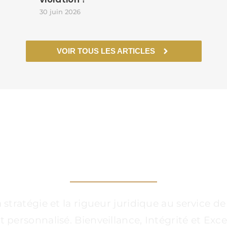
30 juin 2026
VOIR TOUS LES ARTICLES
 CÔTÉS, DANS CHAQ
ratégie et la rigueur juridique au service de 
rsonnalisé. Bienveillance, Intégrité et Excel