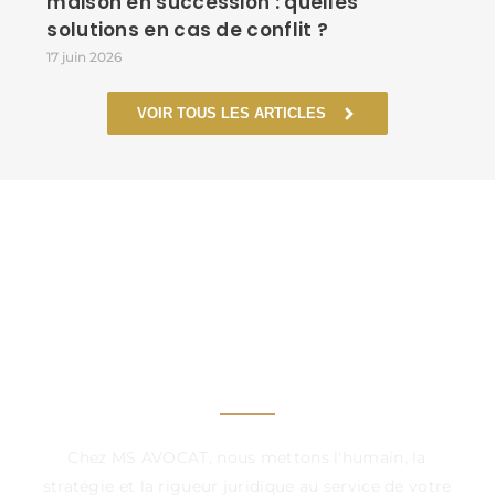
maison en succession : quelles
solutions en cas de conflit ?
17 juin 2026
VOIR TOUS LES ARTICLES
UN CABINET À VOS
CÔTÉS, DANS CHAQUE
ÉTAPE DÉCISIVE
Chez MS AVOCAT, nous mettons l'humain, la
stratégie et la rigueur juridique au service de votre