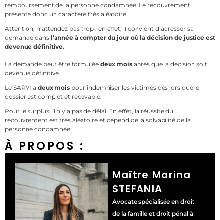
remboursement de la personne condamnée. Le recouvrement
présente donc un caractère très aléatoire.
Attention, n’attendez pas trop : en effet, il convient d’adresser sa
demande dans
l’année à compter du jour où la décision de justice est
devenue définitive.
La demande peut être formulée
deux mois
après que la décision soit
devenue définitive.
Le SARVI a
deux mois
pour indemniser les victimes dès lors que le
dossier est complet et recevable.
Pour le surplus, il n’y a pas de délai. En effet, la réussite du
recouvrement est très aléatoire et dépend de la solvabilité de la
personne condamnée.
À PROPOS :
Maître Marina
STEFANIA
Avocate spécialisée en droit
de la famille et droit pénal à