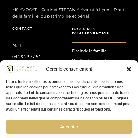
MS Avocat - Marina STEFANIA
Avocat au Barreau de Lyon
MS AVOCAT – Cabinet STEFANIA Avocat à Lyon – Droit
de la famille, du patrimoine et pénal
CONTACT
DOMAINES
D’INTERVENTION
Mail
Droit de la famille
04 28 29 77 54
Droit patrimonial
35 Av. Maréchal de Saxe,
Gérer le consentement
Divorce amiable &
69006 Lyon
contentieux
Pour offrir les meilleures expériences, nous utilisons des technologies
Droit pénal
telles que les cookies pour stocker et/ou accéder aux informations des
appareils. Le fait de consentir à ces technologies nous permettra de traiter
des données telles que le comportement de navigation ou les ID uniques
SUIVEZ-NOUS
sur ce site. Le fait de ne pas consentir ou de retirer son consentement peut
avoir un effet négatif sur certaines caractéristiques et fonctions.
Accepter