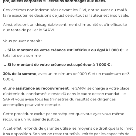
préjudices corporels
ou
certains dommages aux biens.
Ces victimes non indemnisées devant les CIVI, ont souvent du mal à
faire exécuter les décisions de justice surtout si l’auteur est insolvable.
Ainsi, elles ont un désagréable sentiment d’impunité et d’inefficacité
que tente de pallier le SARVI.
Vous pouvez obtenir :
→
Si le montant de votre créance est inférieur ou égal à 1 000 €
: la
totalité de la somme.
→
Si le montant de votre créance est supérieur à 1 000 €
:
30% de la somme
, avec un minimum de 1000 € et un maximum de 3
000 €
et une
assistance au recouvrement
: le SARVI se charge à votre place
d’obtenir du condamné le reste dû dans le cadre de son mandat. Le
SARVI vous avise tous les trimestres du résultat des diligences
accomplies pour votre compte.
Cette procédure exclut par conséquent que vous ayez vous même
recours à un huissier de justice.
A cet effet, le fonds de garantie utilise les moyens de droit que la loi met
à sa disposition. Son action reste toutefois limitée par les capacités de