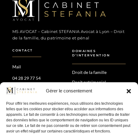
MS Avocat - Marina STEFANIA
Avocat au Barreau de Lyon
MS AVOCAT – Cabinet STEFANIA Avocat à Lyon – Droit
de la famille, du patrimoine et pénal
CONTACT
DOMAINES
D’INTERVENTION
Mail
Droit de la famille
04 28 29 77 54
Droit patrimonial
35 Av. Maréchal de Saxe,
Gérer le consentement
Divorce amiable &
69006 Lyon
contentieux
Pour offrir les meilleures expériences, nous utilisons des technologies
Droit pénal
telles que les cookies pour stocker et/ou accéder aux informations des
appareils. Le fait de consentir à ces technologies nous permettra de traiter
des données telles que le comportement de navigation ou les ID uniques
SUIVEZ-NOUS
sur ce site. Le fait de ne pas consentir ou de retirer son consentement peut
avoir un effet négatif sur certaines caractéristiques et fonctions.