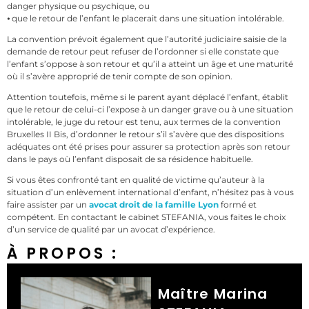
danger physique ou psychique, ou
⦁ que le retour de l’enfant le placerait dans une situation intolérable.
La convention prévoit également que l’autorité judiciaire saisie de la
demande de retour peut refuser de l’ordonner si elle constate que
l’enfant s’oppose à son retour et qu’il a atteint un âge et une maturité
où il s’avère approprié de tenir compte de son opinion.
Attention toutefois, même si le parent ayant déplacé l’enfant, établit
que le retour de celui-ci l’expose à un danger grave ou à une situation
intolérable, le juge du retour est tenu, aux termes de la convention
Bruxelles II Bis, d’ordonner le retour s’il s’avère que des dispositions
adéquates ont été prises pour assurer sa protection après son retour
dans le pays où l’enfant disposait de sa résidence habituelle.
Si vous êtes confronté tant en qualité de victime qu’auteur à la
situation d’un enlèvement international d’enfant, n’hésitez pas à vous
faire assister par un
avocat droit de la famille Lyon
formé et
compétent. En contactant le cabinet STEFANIA, vous faites le choix
d’un service de qualité par un avocat d’expérience.
À PROPOS :
Maître Marina