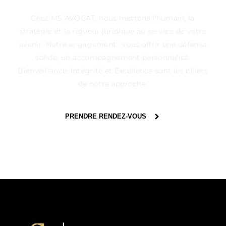
Chez MS AVOCAT, nous mettons l'humain, la
stratégie et la rigueur juridique au service de votre
avenir. Notre engagement : vous offrir une défense
solide, un accompagnement personnalisé.
Bienveillance, Intégrité et Excellence sont les piliers
de notre approche.
PRENDRE RENDEZ-VOUS