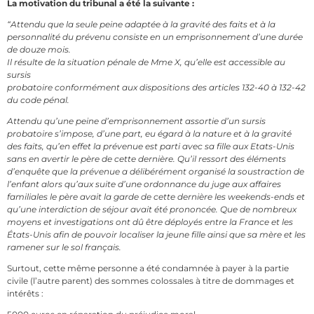
La motivation du tribunal a été la suivante :
“Attendu que la seule peine adaptée à la gravité des faits et à la
personnalité du prévenu
consiste en un emprisonnement d’une durée
de douze mois.
Il résulte de la situation pénale de Mme X, qu’elle est accessible au
sursis
probatoire conformément aux dispositions des articles 132-40 à 132-42
du code pénal.
Attendu qu’une peine d’emprisonnement assortie d’un sursis
probatoire s’impose, d’une
part, eu égard à la nature et à la gravité
des faits, qu’en effet la prévenue est parti avec
sa fille aux Etats-Unis
sans en avertir le père de cette dernière. Qu’il ressort des
éléments
d’enquête que la prévenue a délibérément organisé la soustraction
de
l’enfant alors qu’aux suite d’une ordonnance du juge aux affaires
familiales le père avait la garde de cette dernière les weekends-ends et
qu’une interdiction de séjour avait été prononcée. Que de nombreux
moyens et investigations ont dû être déployés entre la France et les
États-Unis afin de pouvoir localiser la jeune fille ainsi que sa mère et les
ramener sur le sol français.
Surtout, cette même personne a été condamnée à payer à la partie
civile (l’autre parent) des sommes colossales à titre de dommages et
intérêts :