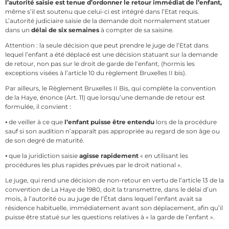
l’autorité saisie est tenue d’ordonner le retour immédiat de l’enfant,
même s’il est soutenu que celui-ci est intégré dans l’Etat requis.
L’autorité judiciaire saisie de la demande doit normalement statuer
dans un
délai de six semaines
à compter de sa saisine.
Attention : la seule décision que peut prendre le juge de l’Etat dans
lequel l’enfant a été déplacé est une décision statuant sur la demande
de retour, non pas sur le droit de garde de l’enfant, (hormis les
exceptions visées à l’article 10 du règlement Bruxelles II bis).
Par ailleurs, le Règlement Bruxelles II Bis, qui complète la convention
de la Haye, énonce (Art. 11) que lorsqu’une demande de retour est
formulée, il convient :
⦁ de veiller à ce que
l’enfant puisse être entendu
lors de la procédure
sauf si son audition n’apparaît pas appropriée au regard de son âge ou
de son degré de maturité.
⦁ que la juridiction saisie
agisse rapidement
« en utilisant les
procédures les plus rapides prévues par le droit national ».
Le juge, qui rend une décision de non-retour en vertu de l’article 13 de la
convention de La Haye de 1980, doit la transmettre, dans le délai d’un
mois, à l’autorité ou au juge de l’État dans lequel l’enfant avait sa
résidence habituelle, immédiatement avant son déplacement, afin qu’il
puisse être statué sur les questions relatives à « la garde de l’enfant ».