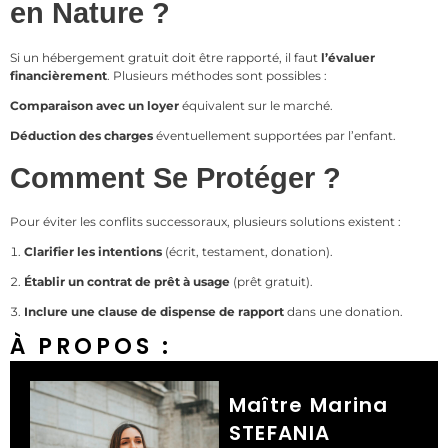
en Nature ?
Si un hébergement gratuit doit être rapporté, il faut
l’évaluer
financièrement
. Plusieurs méthodes sont possibles :
Comparaison avec un loyer
équivalent sur le marché.
Déduction des charges
éventuellement supportées par l’enfant.
Comment Se Protéger ?
Pour éviter les conflits successoraux, plusieurs solutions existent :
Clarifier les intentions
(écrit, testament, donation).
Établir un contrat de prêt à usage
(prêt gratuit).
Inclure une clause de dispense de rapport
dans une donation.
À PROPOS :
Maître Marina
STEFANIA