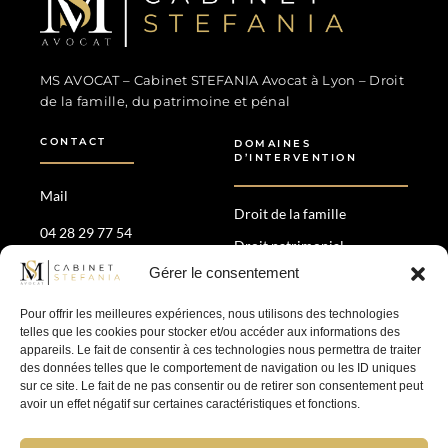
MS Avocat - Marina STEFANIA
Avocat au Barreau de Lyon
MS AVOCAT – Cabinet STEFANIA Avocat à Lyon – Droit
de la famille, du patrimoine et pénal
CONTACT
DOMAINES
D’INTERVENTION
Mail
Droit de la famille
04 28 29 77 54
Droit patrimonial
35 Av. Maréchal de Saxe,
Gérer le consentement
Divorce amiable &
69006 Lyon
contentieux
Pour offrir les meilleures expériences, nous utilisons des technologies
Droit pénal
telles que les cookies pour stocker et/ou accéder aux informations des
appareils. Le fait de consentir à ces technologies nous permettra de traiter
des données telles que le comportement de navigation ou les ID uniques
SUIVEZ-NOUS
sur ce site. Le fait de ne pas consentir ou de retirer son consentement peut
avoir un effet négatif sur certaines caractéristiques et fonctions.