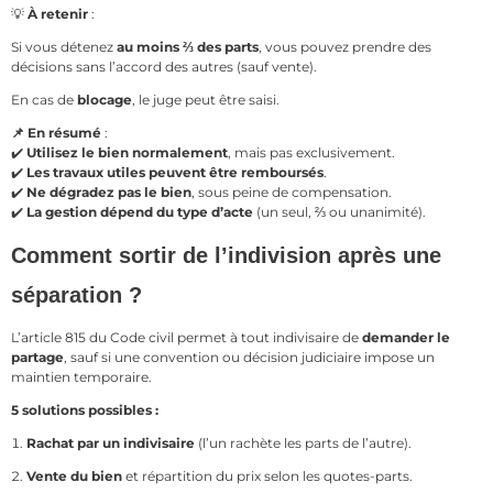
💡
À retenir
:
Si vous détenez
au moins ⅔ des parts
, vous pouvez prendre des
décisions sans l’accord des autres (sauf vente).
En cas de
blocage
, le juge peut être saisi.
📌
En résumé
:
✔️
Utilisez le bien normalement
, mais pas exclusivement.
✔️
Les travaux utiles peuvent être remboursés
.
✔️
Ne dégradez pas le bien
, sous peine de compensation.
✔️
La gestion dépend du type d’acte
(un seul, ⅔ ou unanimité).
Comment sortir de l’indivision après une
séparation ?
L’article 815 du Code civil permet à tout indivisaire de
demander le
partage
, sauf si une convention ou décision judiciaire impose un
maintien temporaire.
5 solutions possibles :
Rachat par un indivisaire
(l’un rachète les parts de l’autre).
Vente du bien
et répartition du prix selon les quotes-parts.