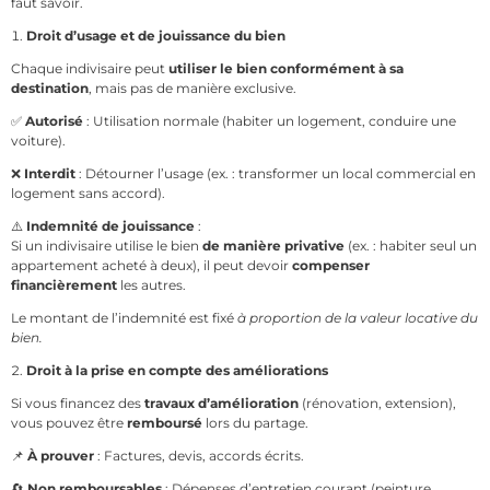
faut savoir.
Droit d’usage et de jouissance du bien
Chaque indivisaire peut
utiliser le bien conformément à sa
destination
, mais pas de manière exclusive.
✅
Autorisé
: Utilisation normale (habiter un logement, conduire une
voiture).
❌
Interdit
: Détourner l’usage (ex. : transformer un local commercial en
logement sans accord).
⚠️
Indemnité de jouissance
:
Si un indivisaire utilise le bien
de manière privative
(ex. : habiter seul un
appartement acheté à deux), il peut devoir
compenser
financièrement
les autres.
Le montant de l’indemnité est fixé
à proportion de la valeur locative du
bien.
Droit à la prise en compte des améliorations
Si vous financez des
travaux d’amélioration
(rénovation, extension),
vous pouvez être
remboursé
lors du partage.
📌
À prouver
: Factures, devis, accords écrits.
🔄
Non remboursables
: Dépenses d’entretien courant (peinture,