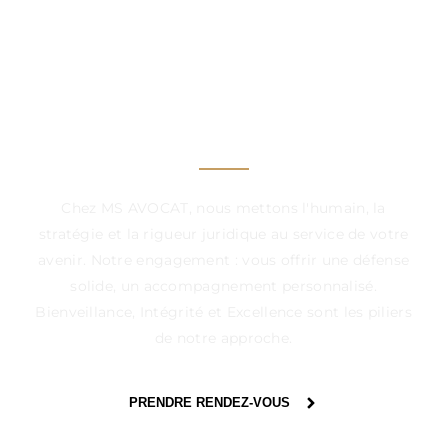
UN CABINET À VOS
CÔTÉS, DANS CHAQUE
ÉTAPE DÉCISIVE
Chez MS AVOCAT, nous mettons l'humain, la
stratégie et la rigueur juridique au service de votre
avenir. Notre engagement : vous offrir une défense
solide, un accompagnement personnalisé.
Bienveillance, Intégrité et Excellence sont les piliers
de notre approche.
PRENDRE RENDEZ-VOUS