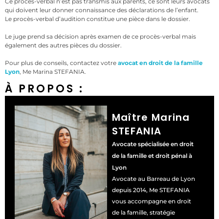
Ce procès-verbal n’est pas transmis aux parents, ce sont leurs avocats
qui doivent leur donner connaissance des déclarations de l’enfant.
Le procès-verbal d’audition constitue une pièce dans le dossier.
Le juge prend sa décision après examen de ce procès-verbal mais
également des autres pièces du dossier.
Pour plus de conseils, contactez votre
avocat en droit de la famille
Lyon
, Me Marina STEFANIA.
À PROPOS :
Maître Marina
STEFANIA
Avocate spécialisée en droit
de la famille et droit pénal à
Lyon
Avocate au Barreau de Lyon
depuis 2014, Me STEFANIA
vous accompagne en droit
de la famille, stratégie