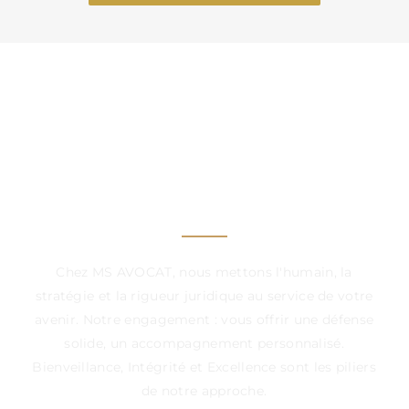
UN CABINET À VOS
CÔTÉS, DANS CHAQUE
ÉTAPE DÉCISIVE
Chez MS AVOCAT, nous mettons l'humain, la
stratégie et la rigueur juridique au service de votre
avenir. Notre engagement : vous offrir une défense
solide, un accompagnement personnalisé.
Bienveillance, Intégrité et Excellence sont les piliers
de notre approche.