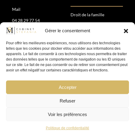
Mail
Droit de la famille
04 28 29 77 54
Droit patrimonial
Gérer le consentement
35 Av. Maréchal de Saxe,
Divorce amiable &
69006 Lyon
contentieux
Pour offrir les meilleures expériences, nous utilisons des technologies
Droit pénal
telles que les cookies pour stocker et/ou accéder aux informations des
appareils. Le fait de consentir à ces technologies nous permettra de traiter
des données telles que le comportement de navigation ou les ID uniques
SUIVEZ-NOUS
sur ce site. Le fait de ne pas consentir ou de retirer son consentement peut
avoir un effet négatif sur certaines caractéristiques et fonctions.
Accepter
Refuser
Mentions légales
–
Politique de confidentialité
Voir les préférences
Politique de confidentialité