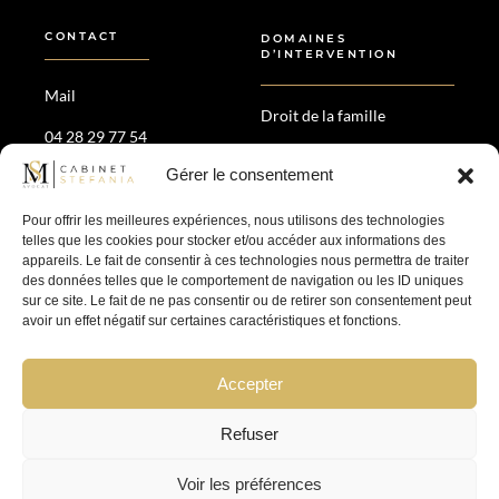
CONTACT
DOMAINES
D’INTERVENTION
Mail
Droit de la famille
04 28 29 77 54
Droit patrimonial
Gérer le consentement
35 Av. Maréchal de Saxe,
Divorce amiable &
69006 Lyon
contentieux
Pour offrir les meilleures expériences, nous utilisons des technologies
Droit pénal
telles que les cookies pour stocker et/ou accéder aux informations des
appareils. Le fait de consentir à ces technologies nous permettra de traiter
des données telles que le comportement de navigation ou les ID uniques
SUIVEZ-NOUS
sur ce site. Le fait de ne pas consentir ou de retirer son consentement peut
avoir un effet négatif sur certaines caractéristiques et fonctions.
Accepter
Refuser
Mentions légales
–
Politique de confidentialité
Voir les préférences