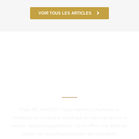
VOIR TOUS LES ARTICLES
UN CABINET À VOS
CÔTÉS, DANS CHAQUE
ÉTAPE DÉCISIVE
Chez MS AVOCAT, nous mettons l'humain, la
stratégie et la rigueur juridique au service de votre
avenir. Notre engagement : vous offrir une défense
solide, un accompagnement personnalisé.