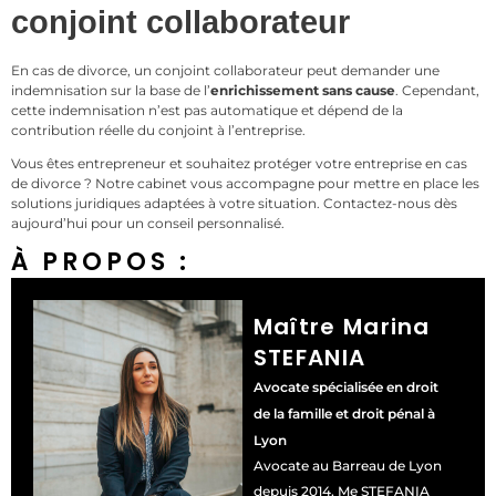
conjoint collaborateur
En cas de divorce, un conjoint collaborateur peut demander une
indemnisation sur la base de l’
enrichissement sans cause
. Cependant,
cette indemnisation n’est pas automatique et dépend de la
contribution réelle du conjoint à l’entreprise.
Vous êtes entrepreneur et souhaitez protéger votre entreprise en cas
de divorce ? Notre cabinet vous accompagne pour mettre en place les
solutions juridiques adaptées à votre situation. Contactez-nous dès
aujourd’hui pour un conseil personnalisé.
À PROPOS :
Maître Marina
STEFANIA
Avocate spécialisée en droit
de la famille et droit pénal à
Lyon
Avocate au Barreau de Lyon
depuis 2014, Me STEFANIA