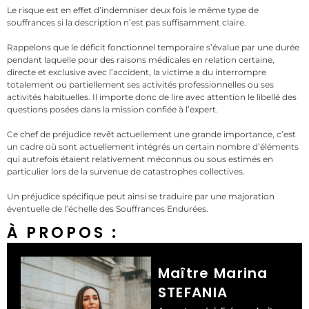
Le risque est en effet d’indemniser deux fois le même type de
souffrances si la description n’est pas suffisamment claire.
Rappelons que le déficit fonctionnel temporaire s’évalue par une durée
pendant laquelle pour des raisons médicales en relation certaine,
directe et exclusive avec l’accident, la victime a du interrompre
totalement ou partiellement ses activités professionnelles ou ses
activités habituelles. Il importe donc de lire avec attention le libellé des
questions posées dans la mission confiée à l’expert.
Ce chef de préjudice revêt actuellement une grande importance, c’est
un cadre où sont actuellement intégrés un certain nombre d’éléments
qui autrefois étaient relativement méconnus ou sous estimés en
particulier lors de la survenue de catastrophes collectives.
Un préjudice spécifique peut ainsi se traduire par une majoration
éventuelle de l’échelle des Souffrances Endurées.
À PROPOS :
Maître Marina
STEFANIA