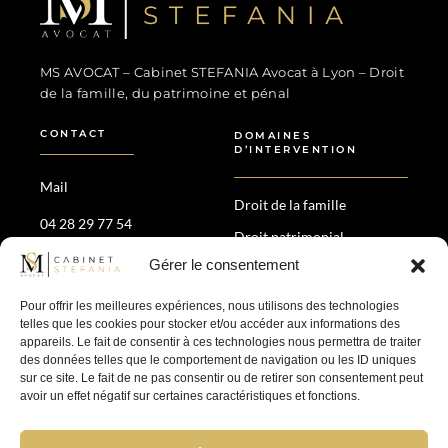
MS Avocat - Marina STEFANIA
Avocat au Barreau de Lyon
MS AVOCAT – Cabinet STEFANIA Avocat à Lyon – Droit
de la famille, du patrimoine et pénal
CONTACT
DOMAINES
D’INTERVENTION
Mail
Droit de la famille
04 28 29 77 54
Droit patrimonial
35 Av. Maréchal de Saxe,
Gérer le consentement
Divorce amiable &
69006 Lyon
contentieux
Pour offrir les meilleures expériences, nous utilisons des technologies
Droit pénal
telles que les cookies pour stocker et/ou accéder aux informations des
appareils. Le fait de consentir à ces technologies nous permettra de traiter
des données telles que le comportement de navigation ou les ID uniques
SUIVEZ-NOUS
sur ce site. Le fait de ne pas consentir ou de retirer son consentement peut
avoir un effet négatif sur certaines caractéristiques et fonctions.