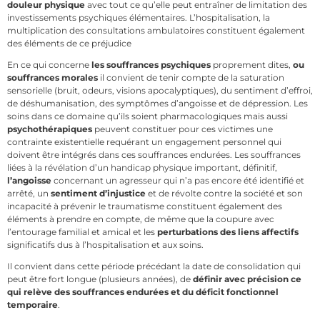
douleur physique
avec tout ce qu’elle peut entraîner de limitation des
investissements psychiques élémentaires. L’hospitalisation, la
multiplication des consultations ambulatoires constituent également
des éléments de ce préjudice
En ce qui concerne
les souffrances psychiques
proprement dites,
ou
souffrances morales
il convient de tenir compte de la saturation
sensorielle (bruit, odeurs, visions apocalyptiques), du sentiment d’effroi,
de déshumanisation, des symptômes d’angoisse et de dépression. Les
soins dans ce domaine qu’ils soient pharmacologiques mais aussi
psychothérapiques
peuvent constituer pour ces victimes une
contrainte existentielle requérant un engagement personnel qui
doivent être intégrés dans ces souffrances endurées. Les souffrances
liées à la révélation d’un handicap physique important, définitif,
l’angoisse
concernant un agresseur qui n’a pas encore été identifié et
arrêté, un
sentiment d’injustice
et de révolte contre la société et son
incapacité à prévenir le traumatisme constituent également des
éléments à prendre en compte, de même que la coupure avec
l’entourage familial et amical et les
perturbations des liens affectifs
significatifs dus à l’hospitalisation et aux soins.
Il convient dans cette période précédant la date de consolidation qui
peut être fort longue (plusieurs années), de
définir avec précision ce
qui relève des souffrances endurées et du déficit fonctionnel
temporaire
.