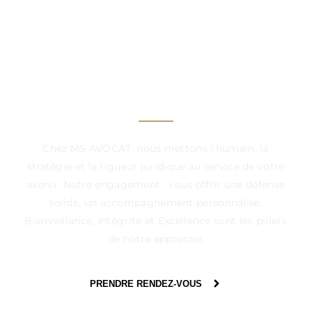
UN CABINET À VOS
CÔTÉS, DANS CHAQUE
ÉTAPE DÉCISIVE
Chez MS AVOCAT, nous mettons l'humain, la
stratégie et la rigueur juridique au service de votre
avenir. Notre engagement : vous offrir une défense
solide, un accompagnement personnalisé.
Bienveillance, Intégrité et Excellence sont les piliers
de notre approche.
PRENDRE RENDEZ-VOUS