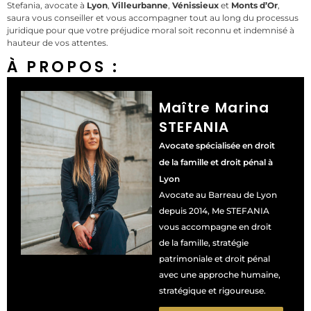
Stefania, avocate à
Lyon
,
Villeurbanne
,
Vénissieux
et
Monts d’Or
,
saura vous conseiller et vous accompagner tout au long du processus
juridique pour que votre préjudice moral soit reconnu et indemnisé à
hauteur de vos attentes.
À PROPOS :
Maître Marina
STEFANIA
Avocate spécialisée en droit
de la famille et droit pénal à
Lyon
Avocate au Barreau de Lyon
depuis 2014, Me STEFANIA
vous accompagne en droit
de la famille, stratégie
patrimoniale et droit pénal
avec une approche humaine,
stratégique et rigoureuse.