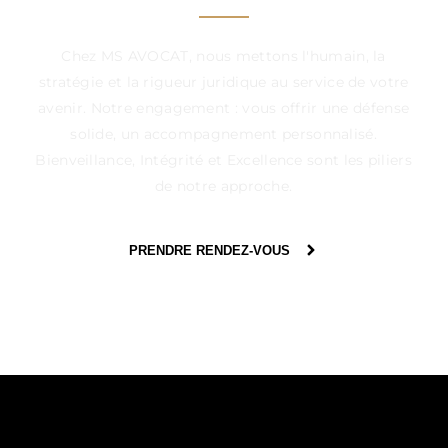
Chez MS AVOCAT, nous mettons l'humain, la
stratégie et la rigueur juridique au service de votre
avenir. Notre engagement : vous offrir une défense
solide, un accompagnement personnalisé.
Bienveillance, Intégrité et Excellence sont les piliers
de notre approche.
PRENDRE RENDEZ-VOUS