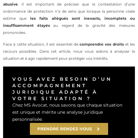
abusive
. Il est important de préciser que la contestation d’une
ordonnance de protection n’a de sens que lorsque la personne visée
estime que
les faits allégués sont inexacts, incomplets ou
insuffisamment étayés
au regard de la gravité des mesures
prononcées.
Face à cette situation, il est essentiel de
comprendre vos droits
et les
recours possibles. Dans cet article, nous vous aidons à analyser la
situation et à agir rapidement pour protéger vos intérêts.
VOUS AVEZ BESOIN D’UN
ACCOMPAGNEMENT
JURIDIQUE ADAPTÉ À
VOTRE SITUATION ?
Chez MS Avocat, nous savons que chaque situation
est unique et mérite une analyse juridique
personnalisée.
PRENDRE RENDEZ-VOUS