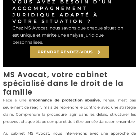
VOUS AVEZ BESOIN D’UN
ACCOMPAGNEMENT
JURIDIQUE ADAPTÉ À
VOTRE SITUATION ?
Chez MS Avocat, nous savons que chaque situation
est unique et mérite une analyse juridique
personnalisée.
PRENDRE RENDEZ-VOUS
MS Avocat, votre cabinet
spécialisé dans le droit de la
famille
Face à une
ordonnance de protection abusive
, l’enjeu n’est pas
seulement de réagir, mais de reprendre le contrôle avec une stratégie
claire. Comprendre la procédure, agir dans les délais, structurer les
preuves : chaque étape compte et doit être pensée dans son ensemble.
Au cabinet MS Avocat, nous intervenons avec une approche de