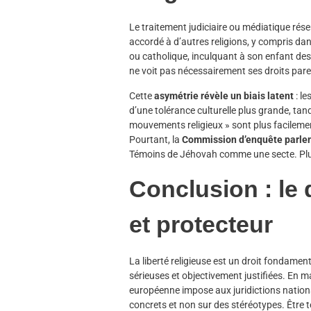
Le traitement judiciaire ou médiatique rés
accordé à d’autres religions, y compris d
ou catholique, inculquant à son enfant des 
ne voit pas nécessairement ses droits par
Cette
asymétrie révèle un biais latent
: le
d’une tolérance culturelle plus grande, t
mouvements religieux » sont plus facileme
Pourtant, la
Commission d’enquête parlem
Témoins de Jéhovah comme une secte. Plusie
Conclusion : le d
et protecteur
La liberté religieuse est un droit fondament
sérieuses et objectivement justifiées. En m
européenne impose aux juridictions natio
concrets et non sur des stéréotypes. Être t