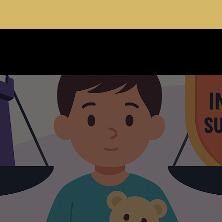
t du patrimoine à Lyon
04 28 29 77
Envoyer un Mail
NES D’INTERVENTION
LE CABINET
ACTUA