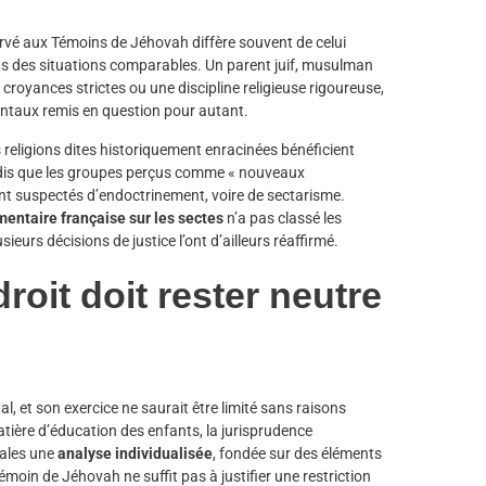
ervé aux Témoins de Jéhovah diffère souvent de celui
ans des situations comparables. Un parent juif, musulman
croyances strictes ou une discipline religieuse rigoureuse,
entaux remis en question pour autant.
s religions dites historiquement enracinées bénéficient
andis que les groupes perçus comme « nouveaux
nt suspectés d’endoctrinement, voire de sectarisme.
entaire française sur les sectes
n’a pas classé les
urs décisions de justice l’ont d’ailleurs réaffirmé.
roit doit rester neutre
al, et son exercice ne saurait être limité sans raisons
atière d’éducation des enfants, la jurisprudence
nales une
analyse individualisée
, fondée sur des éléments
émoin de Jéhovah ne suffit pas à justifier une restriction