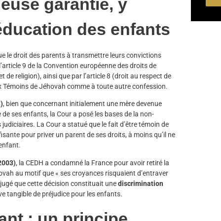
ieuse garantie, y
éducation des enfants
e le droit des parents à transmettre leurs convictions
 l’article 9 de la Convention européenne des droits de
de religion), ainsi que par l’article 8 (droit au respect de
 aux Témoins de Jéhovah comme à toute autre confession.
3)
, bien que concernant initialement une mère devenue
de ses enfants, la Cour a posé les bases de la non-
 judiciaires. La Cour a statué que le fait d’être témoin de
sante pour priver un parent de ses droits, à moins qu’il ne
enfant.
(2003)
, la CEDH a condamné la France pour avoir retiré la
vah au motif que « ses croyances risquaient d’entraver
 jugé que cette décision constituait une
discrimination
ve tangible de préjudice pour les enfants.
fant : un principe