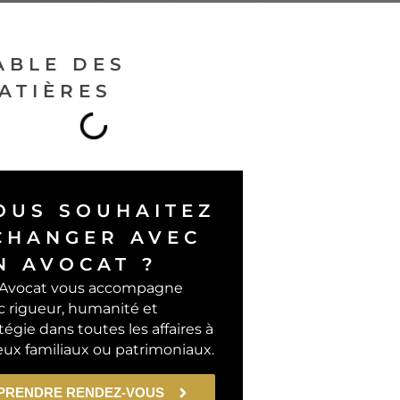
ABLE DES
ATIÈRES
OUS SOUHAITEZ
CHANGER AVEC
N AVOCAT ?
Avocat vous accompagne
c rigueur, humanité et
tégie dans toutes les affaires à
eux familiaux ou patrimoniaux.
PRENDRE RENDEZ-VOUS