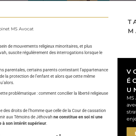
T
abinet MS Avocat
M
sein de mouvements religieux minoritaires, et plus
ah, suscite régulièrement des interrogations lorsque le
ions parentales, certains parents contestant l’appartenance
V
 de la protection de l’enfant et alors que cette même
É
u’alors.
U
tte problématique : comment concilier la liberté religieuse
MS 
ave
e des droits de l’homme que celle de la Cour de cassation
stra
rtenir aux Témoins de Jéhovah
ne constitue en soi ni une
enj
e à son intérêt supérieur
.