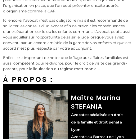
l’organisation en place, que l’on peut présenter ensuite auprès
d’organisme comme la CAF.
Ici encore, l’avocat n’est pas obligatoire mais il est recommandé de
solliciter les conseils d’un avocat afin de prévoir les conséquences
d’une séparation sur le ou les enfants communs. L’avocat peut aussi
vous aiguiller sur l’opportunité de saisir le juge lorsque vous aviez
convenu par un accord amiable de la garde de vos enfants et que cet
accord n’est plus respecté par votre ex conjoint.
Enfin, il est important de noter que le Juge aux affaires familiales est
aussi compétent pour le divorce, pour le droit de visite des grands-
parents, pour la liquidation du régime matrimonial…
À PROPOS :
Maître Marina
STEFANIA
Avocate spécialisée en droit
de la famille et droit pénal à
Lyon
Avocate au Barreau de Lyon