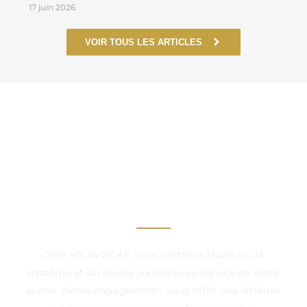
17 juin 2026
VOIR TOUS LES ARTICLES
UN CABINET À VOS
CÔTÉS, DANS CHAQUE
ÉTAPE DÉCISIVE
Chez MS AVOCAT, nous mettons l'humain, la
stratégie et la rigueur juridique au service de votre
avenir. Notre engagement : vous offrir une défense