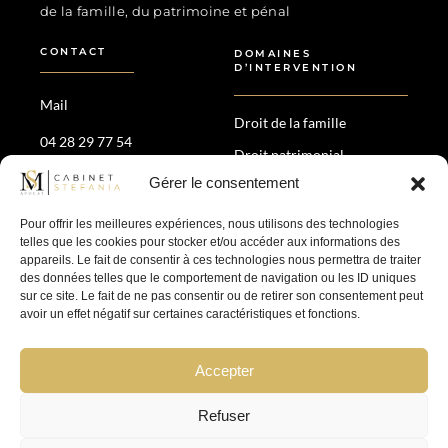
de la famille, du patrimoine et pénal
CONTACT
DOMAINES
D’INTERVENTION
Mail
Droit de la famille
04 28 29 77 54
Droit patrimonial
35 Av. Maréchal de Saxe,
Gérer le consentement
Divorce amiable &
69006 Lyon
contentieux
Pour offrir les meilleures expériences, nous utilisons des technologies
Droit pénal
telles que les cookies pour stocker et/ou accéder aux informations des
appareils. Le fait de consentir à ces technologies nous permettra de traiter
des données telles que le comportement de navigation ou les ID uniques
SUIVEZ-NOUS
sur ce site. Le fait de ne pas consentir ou de retirer son consentement peut
avoir un effet négatif sur certaines caractéristiques et fonctions.
Accepter
Refuser
Mentions légales
–
Politique de confidentialité